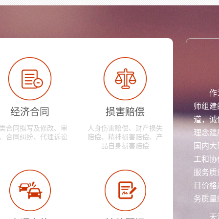
作
师组建
经济合同
损害赔偿
道，诚
类合同拟写及修改、审
人身伤害赔偿、财产损失
理念建
、合同纠纷、代理诉讼
赔偿、精神损害赔偿、产
国内大
品自身损害赔偿
工和协
服务质
目价格
务质量
天