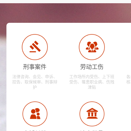
刑事案件
劳动工伤
法律咨询、会见、申诉、
工作场所内受伤、上下班
各
控告、取保候审、刑事辩
受伤、罹患职业病、伤残
核
护
津贴