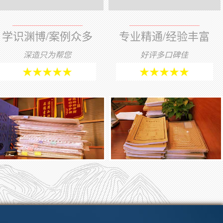
学识渊博/案例众多
专业精通/经验丰富
深造只为帮您
好评多口碑佳
★★★★★
★★★★★