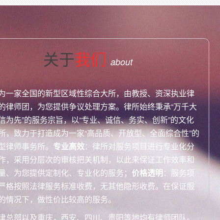
关于
我们
about
为一家全国的新型区域性综合大所，由教授、资深执业律
的律师团，为您提供争议处理方案。律所始终秉承“万千大
信为先”的服务宗旨，以“专业、诚信、务实、创新”的文化
所，致力于打造成为一家“高品质、开放型、全面综合性”的
型律师事务所。
专业高效
：律所对服务项目进行专业化分
作，采用分层次的审核把关机制，以此来保证工作效率和
量、为您提供定制化、专业化的服务；
价格透明
：服务项
严格按照法律服务标准收费，无其他隐形收费。在保证服
的情况下，做性价比较高的服务。
津总部以及重庆，西安、四川、贵阳等地均有律师团队。