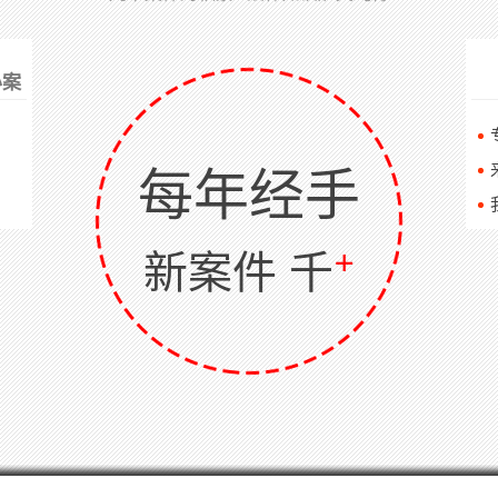
办案
每年经手
+
新案件 千