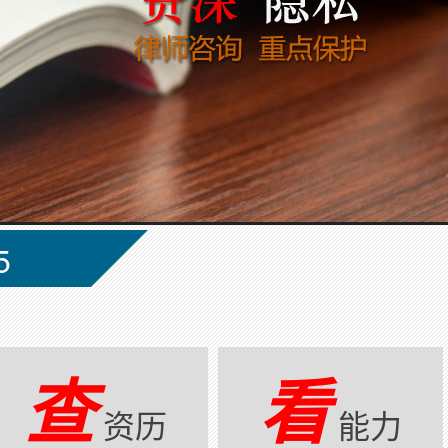
5
查
看
资历
能力