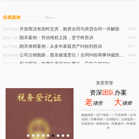
助力劳动者成功维权，高效争取足额补偿
协议，十分感谢
05/12
[劳务工伤]
手机尾号4450的客户：以前打了几场官司，但是感觉
钟先生
80万借款风波，律师抗辩，助当事人减损胜诉
04/29
[经济合同]
律师都不是很热情，一副高高在上的感觉，这次选择
了大律师，真是太热情了，对案子太负责了，多次约
2026-3-12
经典案例
More+
无劳动关系、无书面合同｜律师努力，19万元工伤赔...
04/12
[劳务工伤]
我到律所沟通案情，点赞。
开发商没有按时交房，购房合同与房贷合同一并解除
03/29
[房产纠纷]
手机尾号8709的客户：我在重庆买了一套房子，交了
漆先生
朗禾案例：劳动维权之路，坚守终胜诉
定金，但是卖方反悔还要我加价，大律师介入了通过
03/23
[劳务工伤]
诉讼帮我继续履行合同，万分感谢大律师
2025-3-20
朗禾律师案例：从多年家庭房产纠纷到胜诉
03/11
[房产纠纷]
公司注销跑路，股东难逃责任！合同纠纷商事仲裁胜...
06/24
[经济合同]
手机尾号0988的客户：我弟弟因犯事被刑事拘留了，
文先生
委托大律师当天就安排律师会见，取保，后成功的把
判决明确：收货方承担70%责任，司机自担30%
06/11
[劳务工伤]
人保释出来，太神速了
2025-4-9
劳动维权案圆满落地，助力获得大额赔偿
06/02
[劳务工伤]
朗禾胜诉案例：项目管理被认定为劳务关系，驳回全...
手机尾号6680的客户：企业拖欠我的工资不给，私下
05/26
[劳务工伤]
资质荣誉
郝先生
多次沟通对方态度蛮横，打大律师后两天帮我调解发
助力劳动者成功维权，高效争取足额补偿
05/12
[劳务工伤]
律师函，全额追回工资，真心感谢大律师事务所
2025-4-19
资深
团队
办案
老
大
律所
律师
手机尾号5437的客户：大律师事务所负责、专业、诚
李小姐
信，值得信赖
2025-5-8
婚姻律师 / 房产律师 / 二手房律师 / 合同
律师 / 刑事律师 / 法律顾问 / 法律援助 /
法律咨询 / 律师咨询 / 刑事案件 / 民事案
手机尾号4130的客户：我的一个小案子，大律师事务
件
柴先生
所居然安排了三个律师办理，感觉太值得了
2025-5-24