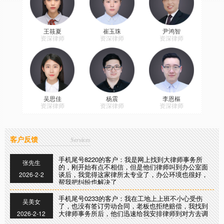
尾号6890，我因在车行买了一辆车，才开两个月发现
洪女士
发动机有问题，开到4S店修理后还是有故障，我要求
退车，车行不同意。我找到大的律师事务所，他们很
2025-12-10
快收集证据，帮我起诉到法院，收到法院传票后，大
王筱夏
崔玉珠
尹鸿智
律师陪同去车行谈判，最终达成了和解协议。
资深律师
资深律师
资深律师
尾号7788，我在重庆一楼盘买了一套商品房，但交房
刘先生
的时候发现房子和当初签合同承诺的不一样，我要求
退房，开发商却拒绝，无奈我找到了大律师，他们安
2025-12-19
排房产纠纷律师前去与开发商谈判，最终对方同意退
房款并赔偿我的损失，真要感谢大律师事务所。
尾号3565，我父亲因工伤事故找单位赔偿，对方态度
王女士
蛮横，委托大律师事务所后，很快组织专业律师帮我
们收集证据起诉，现已成功追加赔偿款。
2026-1-16
吴思佳
杨震
李恩樞
资深律师
资深律师
资深律师
尾号0097，我的一件离婚案，起诉两次都没有判决离
陈女士
婚，最后找到婚姻家庭律师，通过调解而离婚，感谢
大律师。
2026-1-22
客户反馈
Services
朗禾律师案例：从多年家庭房产纠纷到胜诉
03/11
[房产纠纷]
手机尾号8220的客户：我是网上找到大律师事务所
张先生
的，刚开始有点不相信，但是他们律师叫到办公室面
公司注销跑路，股东难逃责任！合同纠纷商事仲裁胜...
06/24
[经济合同]
谈后，我觉得这家律所太专业了，办公环境也很好，
2026-2-2
帮我把纠纷也解决了
判决明确：收货方承担70%责任，司机自担30%
06/11
[劳务工伤]
手机尾号0233的客户：我在工地上上班不小心受伤
劳动维权案圆满落地，助力获得大额赔偿
06/02
[劳务工伤]
吴美女
了，也没有签订劳动合同，老板也拒绝赔偿，我找到
大律师事务所后，他们迅速给我安排律师到对方去调
2026-2-12
朗禾胜诉案例：项目管理被认定为劳务关系，驳回全...
05/26
[劳务工伤]
解，李律师娴熟的调解技能，最终与对方达成了赔偿