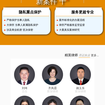
新案件 千
隐私重点保护
服务更超专业
严格保护当事人隐私
案件标准化的办案流程
大律所 当事人家属隐私保护
律所严格服务监管监督
涉及商业机密 坚决保密
大量真实案例研究
手机尾号4130的客户：我的一个小案子，大律师事务
柴先生
所居然安排了三个律师办理，感觉太值得了
2025-5-24
尾号0062，我的一起劳动争议案件，大律师通过调解
黄女士
精英律师
帮我争取了最大的权益，大的律师事务所就是专业可
亮证执业
更多...
靠。
2025-11-9
尾号7685，我们家庭因为继承遗产发生纠纷，委托大
明先生
律师用专业的调解技巧，并给我们宣传继承相关的法
律规定，最终我们一家人各谐的处理消化这起家庭纠
2025-11-8
纷
刘琦
齐凤霞
姚玉东
尾号4487，我是搞工程的，接了一个工程都已经做完
张先生
主任
资深律师
资深律师
了，发包方就是不支付我的工程款，总说我的质量不
达标来做为借口，大律师帮我快速起诉，成功追加工
2025-11-18
程款。