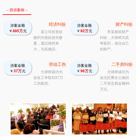
-- 胜诉案例 --
经济纠纷
财产纠纷
涉案金额
涉案金额
￥
685万
元
￥
82万
元
某公司投资款
李某婚前财产
被列为借款损失惨
纠纷，大律师为其
重，通过律所努
争取到，保住自己
力，为其挽回。
的财产。
劳动工伤
二手房纠纷
涉案金额
涉案金额
￥
37万
元
￥
96万
元
大律师成功为
大律师成功为
农名工争取到37万
渝北区樊女士挽回
工伤赔偿。
二手房交易金额96
万元。