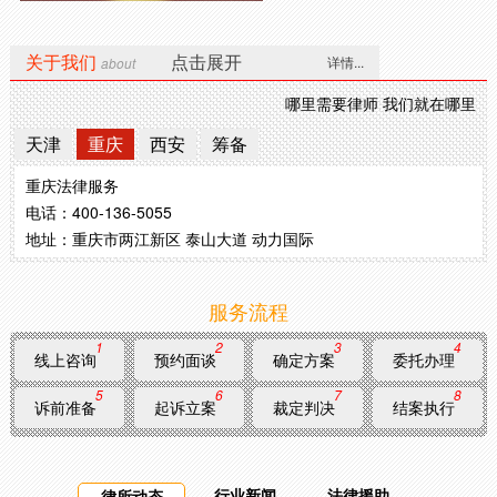
尾号0062，我的一起劳动争议案件，大律师通过调解
关于我们
黄女士
点击展开
详情...
about
帮我争取了最大的权益，大的律师事务所就是专业可
靠。
2025-11-9
哪里需要律师 我们就在哪里
尾号7685，我们家庭因为继承遗产发生纠纷，委托大
天津
重庆
西安
筹备
明先生
律师用专业的调解技巧，并给我们宣传继承相关的法
律规定，最终我们一家人各谐的处理消化这起家庭纠
2025-11-8
西安法律服务
纷
电话：400-136-5055
尾号4487，我是搞工程的，接了一个工程都已经做完
张先生
地址：西安市莲湖区 北大街新时代广场
了，发包方就是不支付我的工程款，总说我的质量不
达标来做为借口，大律师帮我快速起诉，成功追加工
2025-11-18
程款。
服务流程
尾号6890，我因在车行买了一辆车，才开两个月发现
洪女士
发动机有问题，开到4S店修理后还是有故障，我要求
退车，车行不同意。我找到大的律师事务所，他们很
2025-12-10
1
2
3
4
线上咨询
预约面谈
确定方案
委托办理
快收集证据，帮我起诉到法院，收到法院传票后，大
律师陪同去车行谈判，最终达成了和解协议。
5
6
7
8
尾号7788，我在重庆一楼盘买了一套商品房，但交房
刘先生
诉前准备
起诉立案
裁定判决
结案执行
的时候发现房子和当初签合同承诺的不一样，我要求
退房，开发商却拒绝，无奈我找到了大律师，他们安
2025-12-19
排房产纠纷律师前去与开发商谈判，最终对方同意退
房款并赔偿我的损失，真要感谢大律师事务所。
行业新闻
法律援助