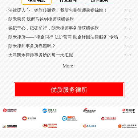
律所动态
•
法律暖人心，锦旗传谢意：我所包菲律师获赠锦旗！
07-15
•
朗禾荣誉|我所马铭钊律师获赠锦旗
06-07
•
锦记于心，砥砺前行，朗禾律师事务所获赠锦旗
05-15
•
朗禾律所——“律企同行 法护营商 助企纾困法律服务”专场
06-28
•
朗禾律师事务所靠谱吗？
03-28
•
天津朗禾律师事务所的每一天汇报
03-03
More
+
优质服务律所