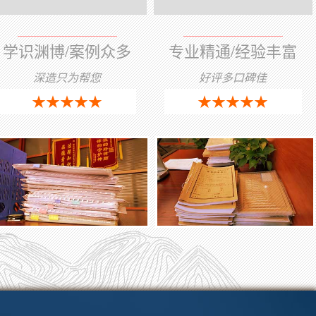
学识渊博/案例众多
专业精通/经验丰富
深造只为帮您
好评多口碑佳
★★★★★
★★★★★