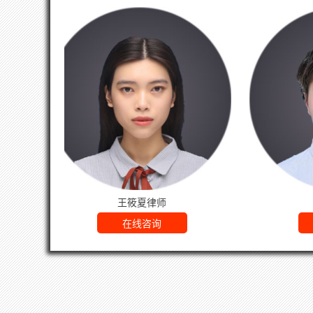
律师
崔玉珠律师
询
在线咨询