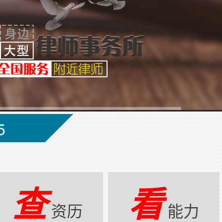
5
查
看
资历
能力