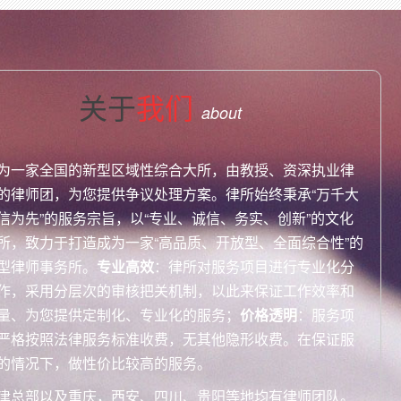
关于
我们
about
为一家全国的新型区域性综合大所，由教授、资深执业律
的律师团，为您提供争议处理方案。律所始终秉承“万千大
信为先”的服务宗旨，以“专业、诚信、务实、创新”的文化
所，致力于打造成为一家“高品质、开放型、全面综合性”的
型律师事务所。
专业高效
：律所对服务项目进行专业化分
作，采用分层次的审核把关机制，以此来保证工作效率和
量、为您提供定制化、专业化的服务；
价格透明
：服务项
严格按照法律服务标准收费，无其他隐形收费。在保证服
的情况下，做性价比较高的服务。
津总部以及重庆，西安、四川、贵阳等地均有律师团队。