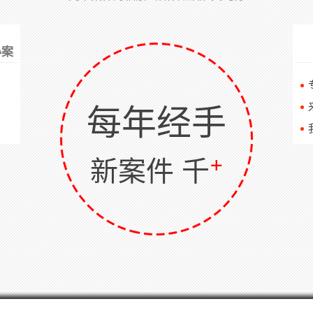
办案
每年经手
+
新案件 千