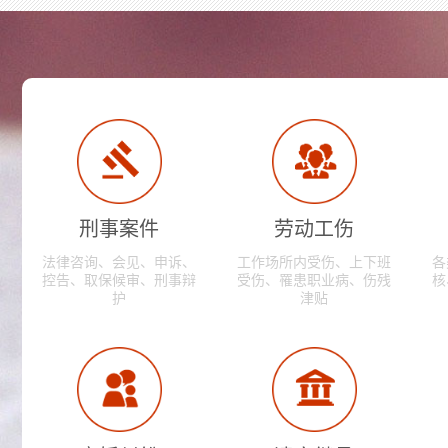
刑事案件
劳动工伤
法律咨询、会见、申诉、
工作场所内受伤、上下班
各
控告、取保候审、刑事辩
受伤、罹患职业病、伤残
核
护
津贴