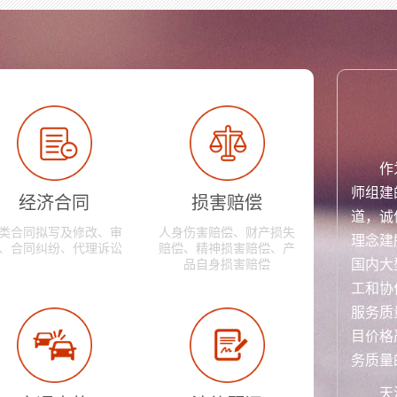
作
师组建
经济合同
损害赔偿
道，诚
类合同拟写及修改、审
人身伤害赔偿、财产损失
理念建
、合同纠纷、代理诉讼
赔偿、精神损害赔偿、产
国内大
品自身损害赔偿
工和协
服务质
目价格
务质量
天